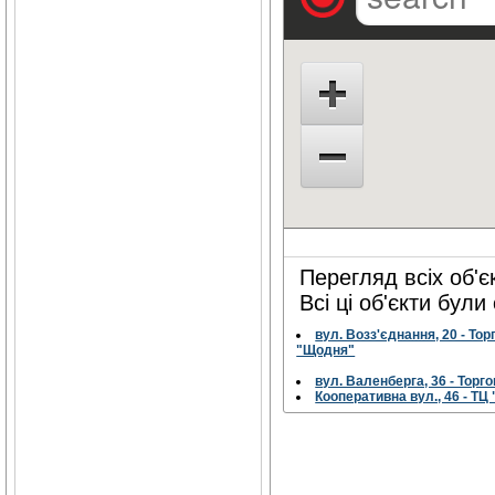
Перегляд всіх об'є
Всі ці об'єкти бул
вул. Возз'єднання, 20 - То
"Щодня"
вул. Валенберга, 36 - Торг
Кооперативна вул., 46 - ТЦ