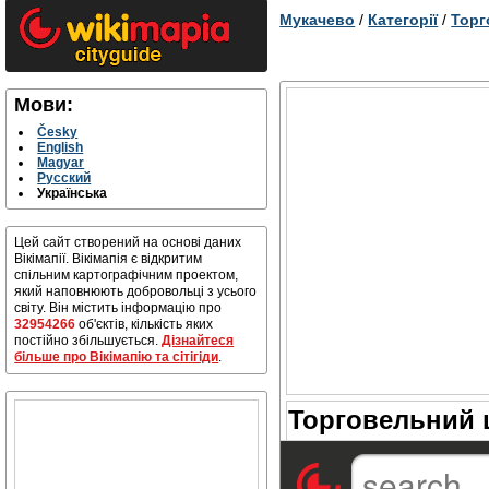
Мукачево
/
Категорії
/
Торг
Мови:
Česky
English
Magyar
Русский
Українська
Цей сайт створений на основі даних
Вікімапії. Вікімапія є відкритим
спільним картографічним проектом,
який наповнюють добровольці з усього
світу. Він містить інформацію про
32954266
об'єктів, кількість яких
постійно збільшується.
Дізнайтеся
більше про Вікімапію та сітігіди
.
Торговельний ц