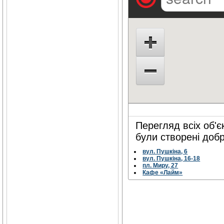
Перегляд всіх об'єк
були створені добр
вул. Пушкіна, 6
вул. Пушкіна, 16-18
пл. Миру, 27
Кафе «Лайм»