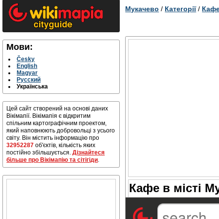
Мукачево
/
Категорії
/
Каф
Мови:
Česky
English
Magyar
Русский
Українська
Цей сайт створений на основі даних
Вікімапії. Вікімапія є відкритим
спільним картографічним проектом,
який наповнюють добровольці з усього
світу. Він містить інформацію про
32952287
об'єктів, кількість яких
постійно збільшується.
Дізнайтеся
більше про Вікімапію та сітігіди
.
Кафе в місті М