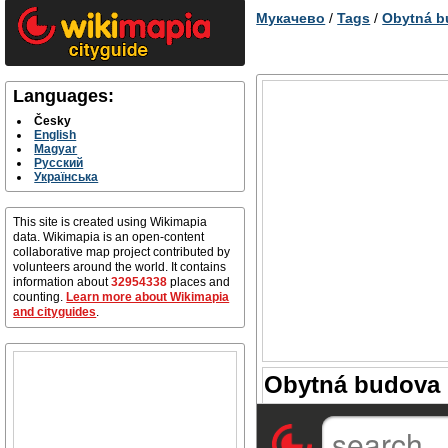
Мукачево
/
Tags
/
Obytná b
Languages:
Česky
English
Magyar
Русский
Українська
This site is created using Wikimapia
data. Wikimapia is an open-content
collaborative map project contributed by
volunteers around the world. It contains
information about
32954338
places and
counting.
Learn more about Wikimapia
and cityguides
.
Obytná budova 