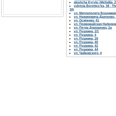
ploshcha Kyryla i Mefodiia, 
vulytsia Berehivs'ka, 38 - 
38)
ул. Митрополита Владимир
ул. Немировича-Данченко, 
ул. Осипенко, 41
ул. Первомайская Набереж
ул. Петра Дорошенко, 2а
ул. Пушкина, 2/1
ул. Пушкина, 4
ул. Пушкина, 28
ул. Пушкина, 40
ул. Пушкина, 42
ул. Пушкина, 44
ул. Чайковского, 4